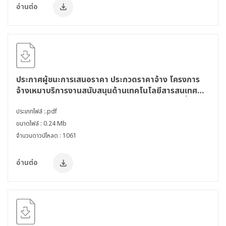
อ่านต่อ
ประกาศผู้ชนะการเสนอราคา ประกวดราคาจ้าง โครงการ
จ้างเหมาบริการงานสนับสนุนด้านเทคโนโลยีสารสนเทศ
สำนักงานความร่วมมือพัฒนาเศรษฐกิจกับประเทศเพื่อน
บ้าน (องค์การมหาชน) (สพพ.) ด้วยวิธีประกวดราคา
ประเภทไฟล์ :.pdf
อิเล็กทรอนิกส์ (e-bidding) (ครั้งที่ 2)
ขนาดไฟล์ : 0.24 Mb
จำนวนดาวน์โหลด : 1061
อ่านต่อ