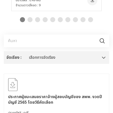
ขนาดไฟล์ : 0.49 Mb
ขน
ป
จำนวนดาวน์โหลด : 9
จำ
จัดเรียง :
เลือกการจัดเรียง
ประกาศผู้ชนะเสนอราคาจ้างผู้สอบบัญขีของ สพพ. งวดปี
บัญชี 2565 โดยวิธีคัดเลือก
ประเภทไฟล์ :.pdf