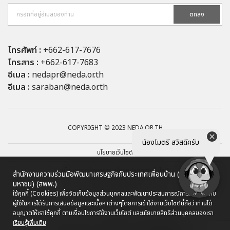
ตกลง
โทรศัพท์ :
+662-617-7676
โทรสาร :
+662-617-7683
อีเมล :
nedapr@neda.or.th
อีเมล :
saraban@neda.or.th
COPYRIGHT © 2023 NEDA.OR.TH
น้องไมตรี สวัสดีครับ
นโยบายเว็บไซต์
นโยบายการรักษาความมั่นคงปลอดภัยเว็บไซต์
สำนักงานความร่วมมือพัฒนาเศรษฐกิจกับประเทศเพื่อนบ้าน (องค์การ
มหาชน) (สพพ.)
นโยบายการคุ้มครองข้อมูลส่วนบุคคล
ใช้คุกกี้ (Cookies) เพื่อจัดเก็บข้อมูลส่วนบุคคลและพัฒนาประสบการณ์การใช้งานให้กับ
ผู้ใช้ในการได้รับการเสนอข้อมูลและเนื้อหาต่างๆ
โดยการเข้าใช้งานเว็บไซต์นี้ถือว่าท่านได้
ผังเว็บไซต์
อนุญาตให้เราใช้คุกกี้ ตามเงื่อนไขการใช้งานเว็บไซต์ และนโยบายสิทธิส่วนบุคคลของเรา
เรียนรู้เพิ่มเติม