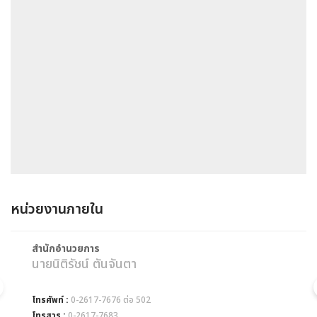
หน่วยงานภายใน
สำนักอำนวยการ
สำน
นายนิติรัชน์ ตันจันตา
นาง
โทรศัพท์ :
0-2617-7676 ต่อ 502
โทรศ
โทรสาร :
0-2617-7683
โทร