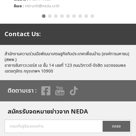
อีเมล :
nitirucht@neda.or.th
อีเม
Contact Us:
สำนักงานความร่วมมือพัฒนาเศรษฐกิจกับประเทศเพื่อนบ้าน (องค์การมหาชน)
(สพพ.)
อาคารซันทาวเวอร์ส เอ ชั้น 14 เลขที่ 123 ถนนวิภาวดี-รังสิต แขวงจอมพล
เขตจตุจักร กรุงเทพฯ 10900
ติดตามเรา :
สมัครรับจดหมายข่าวจาก NEDA
ตกลง