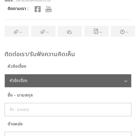
อีเมล :
saraban@neda.or.th
ติดตามเรา :
ร้องเรียนทั่วไป
ร้องเรียนทุจริตและประพฤติมิชอบ
ถาม-ตอบ
แบบสอบถาม
คำถามท
ติดต่อเรา/รับฟังความคิดเห็น
หัวข้อเรื่อง
หัวข้อเรื่อง
ชื่อ - นามสกุล
ตำแหน่ง