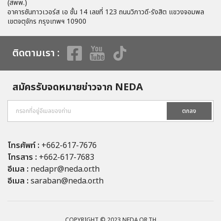
(สพพ.)
อาคารซันทาวเวอร์ส เอ ชั้น 14 เลขที่ 123 ถนนวิภาวดี-รังสิต แขวงจอมพล
เขตจตุจักร กรุงเทพฯ 10900
ติดตามเรา :
สมัครรับจดหมายข่าวจาก NEDA
ตกลง
โทรศัพท์ :
+662-617-7676
โทรสาร :
+662-617-7683
อีเมล :
nedapr@neda.or.th
อีเมล :
saraban@neda.or.th
COPYRIGHT © 2023 NEDA.OR.TH