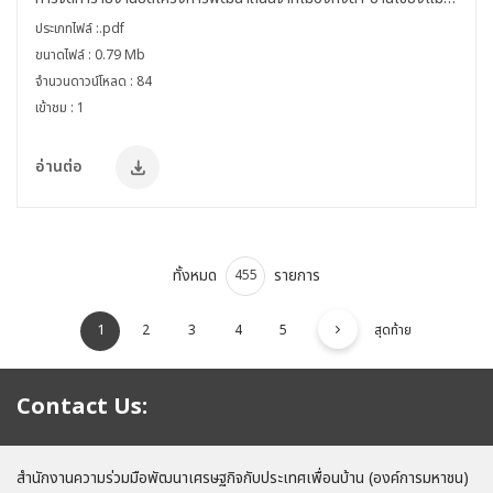
(เมืองจอมเพชร แขวงหลวงพระบาง) สปป.ลาว
ประเภทไฟล์ :.pdf
ขนาดไฟล์ : 0.79 Mb
จำนวนดาวน์โหลด : 84
เข้าชม : 1
อ่านต่อ
ทั้งหมด
รายการ
455
1
2
3
4
5
สุดท้าย
Contact Us:
สำนักงานความร่วมมือพัฒนาเศรษฐกิจกับประเทศเพื่อนบ้าน (องค์การมหาชน)