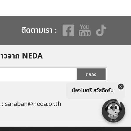
ติดตามเรา :
ข่าวจาก NEDA
ตกลง
น้องไมตรี สวัสดีครับ
ล :
saraban@neda.or.th