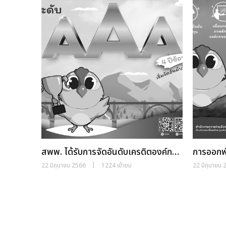
สพพ. ได้รับการจัดอันดับเครดิตองค์กร
การออกพ
ระดับ “AAA” 4 ปีซ้อน
(Enviro
|
22 มิถุนายน 2566
1224 เข้าชม
22 มิถุนายน 
Govern