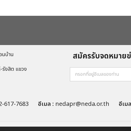
สมัครรับจดหมาย
อนบ้าน
ี-รังสิต แขวง
2-617-7683
อีเมล :
nedapr@neda.or.th
อีเม