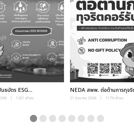
ันธบัตร ESG
NEDA สพพ. ต่อต้านการทุจริ
nmental, Social, and
คอร์รัปชัน
|
|
2566
1201 เข้าชม
21 มิถุนายน 2566
1179 เข้าชม
ance)