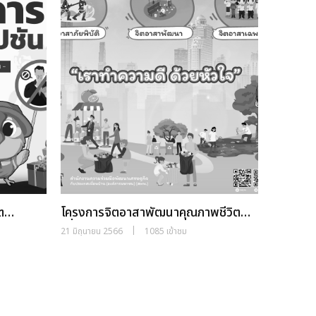
ต
โครงการจิตอาสาพัฒนาคุณภาพชีวิต
ภารกิจก
เพื่อความสุขของประชาชน ตามแนวพระ
สู่ความย
|
21 มิถุนายน 2566
1085 เข้าชม
19 มิถุนายน
ราชดำริ
NEDA