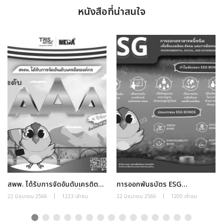
หนังสือที่น่าสนใจ
สพพ. ได้รับการจัดอันดับเครดิต
การออกพันธบัตร ESG
องค์กร ระดับ “AAA” 4 ปีซ้อน
(Environmental, Social, and
|
|
22 มิถุนายน 2566
1223 เข้าชม
22 มิถุนายน 2566
1200 เข้าชม
Governance)