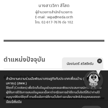
นางสาววิภา สีโสด
ผู้อำนวยการสำนักอำนวยการ
E-mail :
wipa@neda.or.th
โทร. 02-617-7676 ต่อ 102
ตำแหน่งปัจจุบัน
น้องไมตรี สวัสดีครับ
ผู้อำนวยการสำนักอำนวยการ
สำนักงานความร่วมมือพัฒนาเศรษฐกิจกับประเทศเพื่อนบ้าน (องค์การ
มหาชน) (สพพ.)
ใช้คุกกี้ (Cookies) เพื่อจัดเก็บข้อมูลส่วนบุคคลและพัฒนาประสบการณ์การใช้งานให้กับ
ผู้ใช้ในการได้รับการเสนอข้อมูลและเนื้อหาต่างๆ
โดยการเข้าใช้งานเว็บไซต์นี้ถือว่าท่านได้
อนุญาตให้เราใช้คุกกี้ ตามเงื่อนไขการใช้งานเว็บไซต์ และนโยบายสิทธิส่วนบุคคลของเรา
เรียนรู้เพิ่มเติม