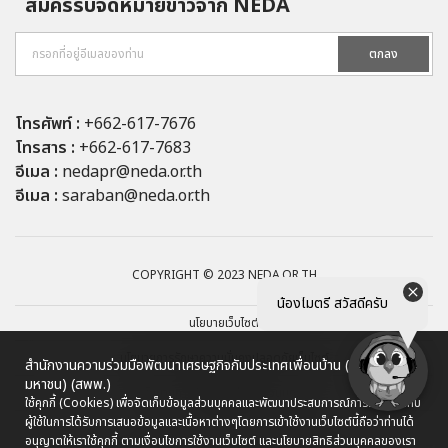
สมัครรับจดหมายข่าวจาก NEDA
ตกลง
โทรศัพท์ :
+662-617-7676
โทรสาร :
+662-617-7683
อีเมล :
nedapr@neda.or.th
อีเมล :
saraban@neda.or.th
COPYRIGHT © 2023 NEDA.OR.TH
น้องไมตรี สวัสดีครับ
นโยบายเว็บไซต์
นโยบายการรักษาความมั่นคงปลอดภัยเว็บไซต์
สำนักงานความร่วมมือพัฒนาเศรษฐกิจกับประเทศเพื่อนบ้าน (องค์การ
มหาชน) (สพพ.)
นโยบายการคุ้มครองข้อมูลส่วนบุคคล
ใช้คุกกี้ (Cookies) เพื่อจัดเก็บข้อมูลส่วนบุคคลและพัฒนาประสบการณ์การใช้งานให้กับ
ผู้ใช้ในการได้รับการเสนอข้อมูลและเนื้อหาต่างๆ
โดยการเข้าใช้งานเว็บไซต์นี้ถือว่าท่านได้
ผังเว็บไซต์
อนุญาตให้เราใช้คุกกี้ ตามเงื่อนไขการใช้งานเว็บไซต์ และนโยบายสิทธิส่วนบุคคลของเรา