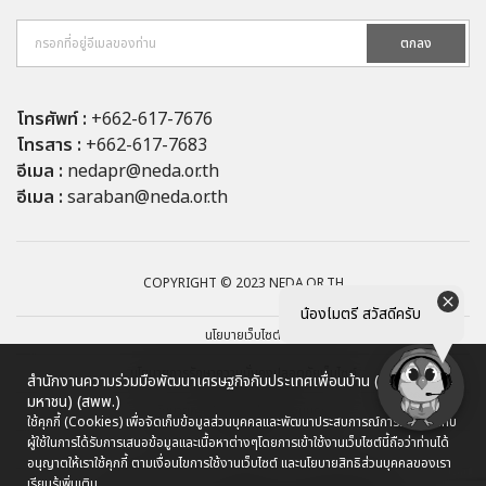
ตกลง
โทรศัพท์ :
+662-617-7676
โทรสาร :
+662-617-7683
อีเมล :
nedapr@neda.or.th
อีเมล :
saraban@neda.or.th
COPYRIGHT © 2023 NEDA.OR.TH
น้องไมตรี สวัสดีครับ
นโยบายเว็บไซต์
นโยบายการรักษาความมั่นคงปลอดภัยเว็บไซต์
สำนักงานความร่วมมือพัฒนาเศรษฐกิจกับประเทศเพื่อนบ้าน (องค์การ
มหาชน) (สพพ.)
นโยบายการคุ้มครองข้อมูลส่วนบุคคล
ใช้คุกกี้ (Cookies) เพื่อจัดเก็บข้อมูลส่วนบุคคลและพัฒนาประสบการณ์การใช้งานให้กับ
ผู้ใช้ในการได้รับการเสนอข้อมูลและเนื้อหาต่างๆ
โดยการเข้าใช้งานเว็บไซต์นี้ถือว่าท่านได้
ผังเว็บไซต์
อนุญาตให้เราใช้คุกกี้ ตามเงื่อนไขการใช้งานเว็บไซต์ และนโยบายสิทธิส่วนบุคคลของเรา
เรียนรู้เพิ่มเติม