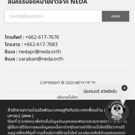
สมัครรับจดหมายข่าวจาก NEDA
ตกลง
โทรศัพท์ :
+662-617-7676
โทรสาร :
+662-617-7683
อีเมล :
nedapr@neda.or.th
อีเมล :
saraban@neda.or.th
COPYRIGHT © 2023 NEDA.OR.TH
น้องไมตรี สวัสดีครับ
นโยบายเว็บไซต์
นโยบายการรักษาความมั่นคงปลอดภัยเว็บไซต์
สำนักงานความร่วมมือพัฒนาเศรษฐกิจกับประเทศเพื่อนบ้าน (องค์การ
มหาชน) (สพพ.)
นโยบายการคุ้มครองข้อมูลส่วนบุคคล
ใช้คุกกี้ (Cookies) เพื่อจัดเก็บข้อมูลส่วนบุคคลและพัฒนาประสบการณ์การใช้งานให้กับ
ผู้ใช้ในการได้รับการเสนอข้อมูลและเนื้อหาต่างๆ
โดยการเข้าใช้งานเว็บไซต์นี้ถือว่าท่านได้
ผังเว็บไซต์
อนุญาตให้เราใช้คุกกี้ ตามเงื่อนไขการใช้งานเว็บไซต์ และนโยบายสิทธิส่วนบุคคลของเรา