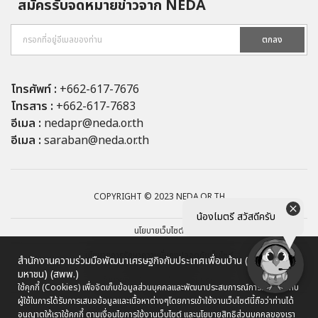
สมัครรับจดหมายข่าวจาก NEDA
ตกลง
โทรศัพท์ :
+662-617-7676
โทรสาร :
+662-617-7683
อีเมล :
nedapr@neda.or.th
อีเมล :
saraban@neda.or.th
COPYRIGHT © 2023 NEDA.OR.TH
น้องไมตรี สวัสดีครับ
นโยบายเว็บไซต์
นโยบายการรักษาความมั่นคงปลอดภัยเว็บไซต์
สำนักงานความร่วมมือพัฒนาเศรษฐกิจกับประเทศเพื่อนบ้าน (องค์การ
มหาชน) (สพพ.)
นโยบายการคุ้มครองข้อมูลส่วนบุคคล
ใช้คุกกี้ (Cookies) เพื่อจัดเก็บข้อมูลส่วนบุคคลและพัฒนาประสบการณ์การใช้งานให้กับ
ผู้ใช้ในการได้รับการเสนอข้อมูลและเนื้อหาต่างๆ
โดยการเข้าใช้งานเว็บไซต์นี้ถือว่าท่านได้
ผังเว็บไซต์
อนุญาตให้เราใช้คุกกี้ ตามเงื่อนไขการใช้งานเว็บไซต์ และนโยบายสิทธิส่วนบุคคลของเรา