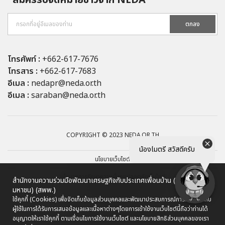
ตกลง
โทรศัพท์ :
+662-617-7676
โทรสาร :
+662-617-7683
อีเมล :
nedapr@neda.or.th
อีเมล :
saraban@neda.or.th
COPYRIGHT © 2023 NEDA.OR.TH
น้องไมตรี สวัสดีครับ
นโยบายเว็บไซต์
นโยบายการรักษาความมั่นคงปลอดภัยเว็บไซต์
สำนักงานความร่วมมือพัฒนาเศรษฐกิจกับประเทศเพื่อนบ้าน (องค์การ
มหาชน) (สพพ.)
นโยบายการคุ้มครองข้อมูลส่วนบุคคล
ใช้คุกกี้ (Cookies) เพื่อจัดเก็บข้อมูลส่วนบุคคลและพัฒนาประสบการณ์การใช้งานให้กับ
ผู้ใช้ในการได้รับการเสนอข้อมูลและเนื้อหาต่างๆ
โดยการเข้าใช้งานเว็บไซต์นี้ถือว่าท่านได้
ผังเว็บไซต์
อนุญาตให้เราใช้คุกกี้ ตามเงื่อนไขการใช้งานเว็บไซต์ และนโยบายสิทธิส่วนบุคคลของเรา