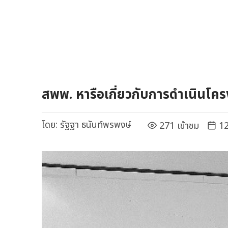
สพพ. หารือเกี่ยวกับการดำเนินโ
โดย:
รัฐฐา ธนันท์พรพงษ์
271 เข้าชม
12