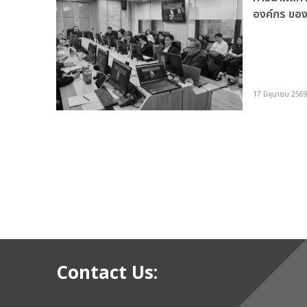
องค์กร ขอ
พ.ศ. 2569
รอง
น
)
ต่อ
17 มิถุนายน 256
สภา
ห้
เลข
ลาว
ง
Contact Us: