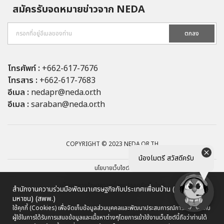
สมัครรับจดหมายข่าวจาก NEDA
ตกลง
โทรศัพท์ :
+662-617-7676
โทรสาร :
+662-617-7683
อีเมล :
nedapr@neda.or.th
อีเมล :
saraban@neda.or.th
COPYRIGHT © 2023 NEDA.OR.TH
น้องไมตรี สวัสดีครับ
นโยบายเว็บไซต์
นโยบายการรักษาความมั่นคงปลอดภัยเว็บไซต์
สำนักงานความร่วมมือพัฒนาเศรษฐกิจกับประเทศเพื่อนบ้าน (องค์การ
มหาชน) (สพพ.)
นโยบายการคุ้มครองข้อมูลส่วนบุคคล
ใช้คุกกี้ (Cookies) เพื่อจัดเก็บข้อมูลส่วนบุคคลและพัฒนาประสบการณ์การใช้งานให้กับ
ผู้ใช้ในการได้รับการเสนอข้อมูลและเนื้อหาต่างๆ
โดยการเข้าใช้งานเว็บไซต์นี้ถือว่าท่านได้
ผังเว็บไซต์